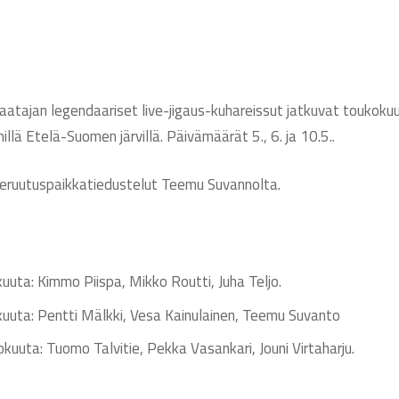
aatajan legendaariset live-jigaus-kuhareissut jatkuvat toukok
millä Etelä-Suomen järvillä. Päivämäärät 5., 6. ja 10.5..
 peruutuspaikkatiedustelut Teemu Suvannolta.
kuuta: Kimmo Piispa, Mikko Routti, Juha Teljo.
kuuta: Pentti Mälkki, Vesa Kainulainen, Teemu Suvanto
okuuta: Tuomo Talvitie, Pekka Vasankari, Jouni Virtaharju.