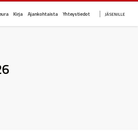
eura
Kirja
Ajankohtaista
Yhteystiedot
JÄSENILLE
26