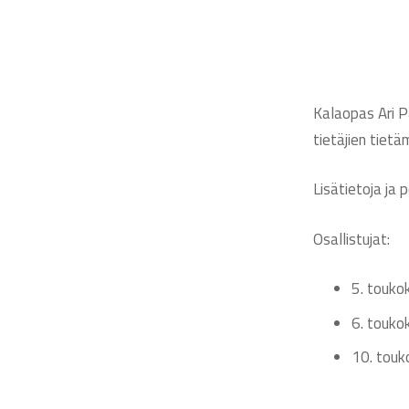
Kalaopas Ari P
tietäjien tietä
Lisätietoja ja
Osallistujat:
5. touko
6. touko
10. touk